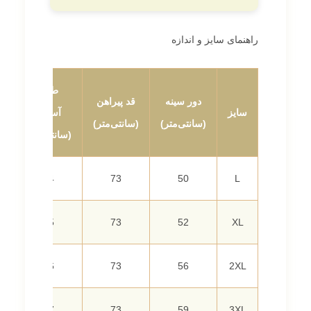
راهنمای سایز و اندازه
طول
دور سینه
قد پیراهن
ع
سایز
آستین
(سانتی‌متر)
(سانتی‌متر)
(
(سانتی‌متر)
64
73
50
L
65
73
52
XL
66
73
56
2XL
67
73
59
3XL