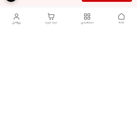
خانه
دسته‌بندی
سبد خرید
پروفایل
دسترسی سریع
شلوار بگ مردانه پارچه‌ای
استایل اولد مانی مردانه
راهنمای کامل ست کردن
اورجینال دیلم پلاس +
شلوارک مردانه در سال 202۶
بهترین تیپ اسپرت پسرانه
رنگ سال 1405
تجربه خرید از اورجینال
شرایط تعویض یا عودت
دیلم
سفارش