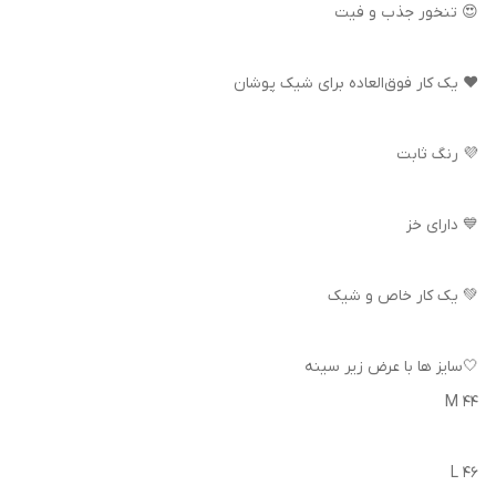
😍 تنخور جذب و فیت
❤️ یک کار فوق‌العاده برای شیک پوشان
💜 رنگ ثابت
💙 دارای خز
💚 یک کار خاص و شیک
🤍سایز ها با عرض زیر سینه
M 44
L 46