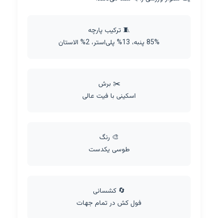
🧵 ترکیب پارچه
85% پنبه، 13% پلی‌استر، 2% الاستان
✂️ برش
اسکینی با فیت عالی
🎨 رنگ
طوسی یکدست
🔄 کشسانی
فول کش در تمام جهات