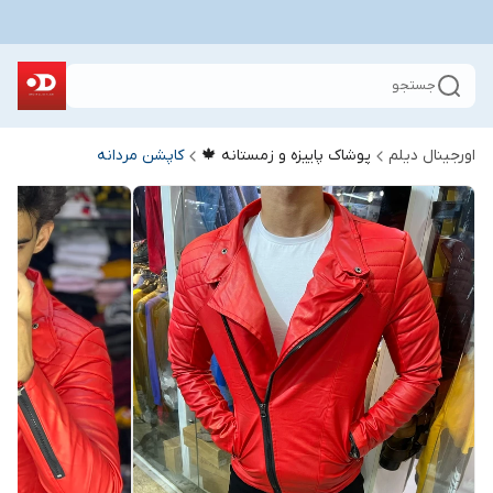
جستجو
اورجینال دیلم
پوشاک پاییزه و زمستانه 🍁
کاپشن مردانه