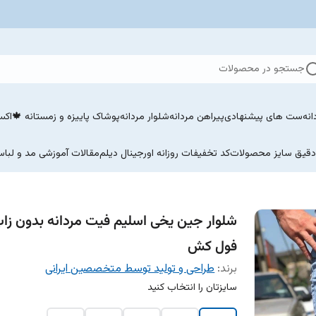
جستجو در محصولات
نه
ست های پیشنهادی
پیراهن مردانه
شلوار مردانه
پوشاک پاییزه و زمستانه 🍁
اکسسو
 دقیق سایز محصولات
کد تخفیفات روزانه اورجینال دیلم
مقالات آموزشی مد و لباس
شلوار جین یخی اسلیم فیت مردانه بدون زا
فول کش
برند:
طراحی و تولید توسط متخصصین ایرانی
سایزتان را انتخاب کنید