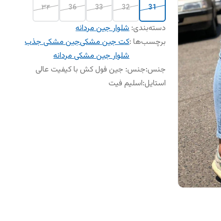
۳۴
36
33
32
31
دسته‌بندی
:
شلوار جین مردانه
برچسب‌ها :
کت جین مشکی
جین مشکی جذب
شلوار جین مشکی مردانه
جنس
:
جنس: جین فول کش با کیفیت عالی
استایل
:
اسلیم فیت