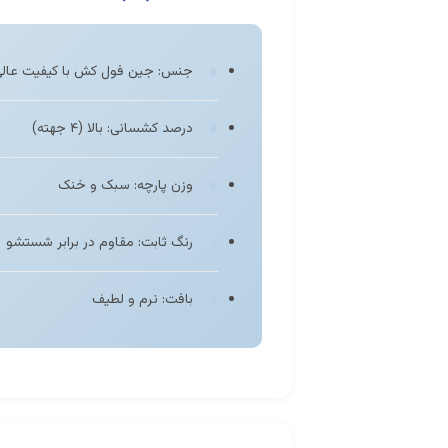
جنس: جین فول کش با کیفیت عال
درصد کشسانی: بالا (۴ جهته)
وزن پارچه: سبک و خنک
رنگ ثابت: مقاوم در برابر شستشو
بافت: نرم و لطیف