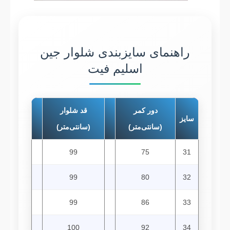
راهنمای سایزبندی شلوار جین
اسلیم فیت
دور کمر
قد شلوار
سایز
(سانتی‌متر)
(سانتی‌متر)
99
75
31
99
80
32
99
86
33
100
92
34