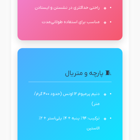
راحتی حداکثری در نشستن و ایستادن
مناسب برای استفاده طولانی‌مدت
🧵 پارچه و متریال
دنیم پرمیوم ۱۲ اونس (حدود ۴۰۰ گرم/
متر)
ترکیب: ۹۴٪ پنبه + ۴٪ پلی‌استر + ۲٪
الاستین