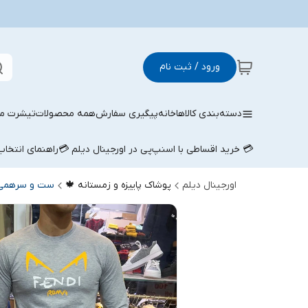
ورود / ثبت نام
دسته‌بندی کالاها
خانه
پیگیری سفارش
همه محصولات
تیشرت مر
💳 خرید اقساطی با اسنپ‌پی در اورجینال دیلم 💳
راهنمای انتخا
اورجینال دیلم
پوشاک پاییزه و زمستانه 🍁
ست و سرهمی 