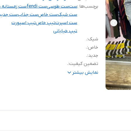
برچسب‌ها :
ست
ست طوسی
ست fendi
ست زمستانه 
ست شیک
ست خاص
ست جذاب
ست جدید
ست اسپرت
تیپ خاص
تیپ اسپورت
تیپ خیابانی
شیک
:
.
خاص
:
.
جدید
:
.
تضمین کیفیت
:
.
پاییزه
:
.
نمایش بیشتر
پارچه گلکسی سوپر
:
.
اسپورت
:
.