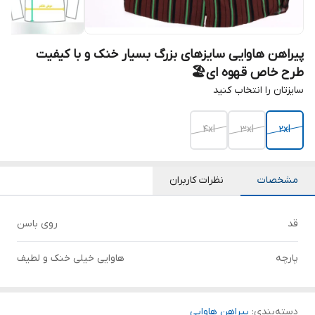
پیراهن هاوایی سایزهای بزرگ بسیار خنک و با کیفیت
طرح خاص قهوه ای🏖️
سایزتان را انتخاب کنید
4xl
3xl
2xl
مشخصات
نظرات کاربران
قد
روی باسن
پارچه
هاوایی خیلی خنک و لطیف
دسته‌بندی
:
پیراهن هاوایی