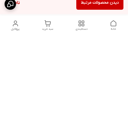
دیدن محصولات مرتبط
ناموجود
خانه
دسته‌بندی
سبد خرید
پروفایل
دسترسی سریع
شلوار بگ مردانه پارچه‌ای
استایل اولد مانی مردانه
راهنمای کامل ست کردن
اورجینال دیلم پلاس +
شلوارک مردانه در سال 202۶
بهترین تیپ اسپرت پسرانه
رنگ سال 1405
تجربه خرید از اورجینال
شرایط تعویض یا عودت