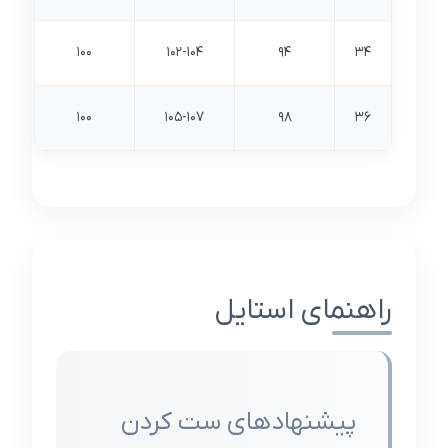
100
102-104
94
34
100
105-107
98
36
راهنمای استایل
پیشنهادهای ست کردن