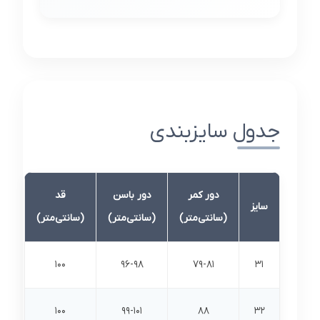
جدول سایزبندی
دور کمر
دور باسن
قد
سایز
(سانتی‌متر)
(سانتی‌متر)
(سانتی‌متر)
100
96-98
79-81
31
100
99-101
88
32