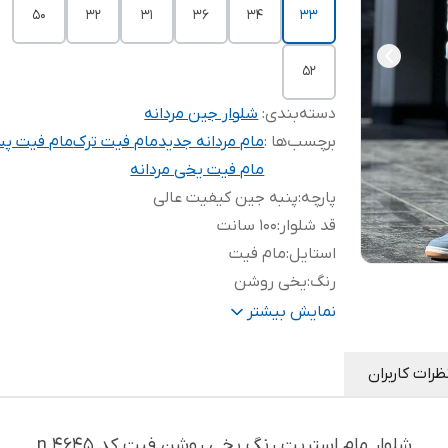
50
32
31
36
34
33
52
دسته‌بندی
:
شلوار جین مردانه
برچسب‌ها :
مام مردانه جدید
مام فیت ترک
مام فیت پس
مام فیت یخی مردانه
پارچه
:
پنبه جین کیفیت عالی
قد شلوار
:
۱۰۰ سانت
استایل
:
مام فیت
رنگ
:
یخی روشن
تضمین کیفیت
:
تضمین کیفیت محصول از اورجینال د
نمایش بیشتر
اصالت کالا
:
های کپی
ظرات کاربران
شلوار مام استریت رنگ یخی روشن فیت کد n 4645