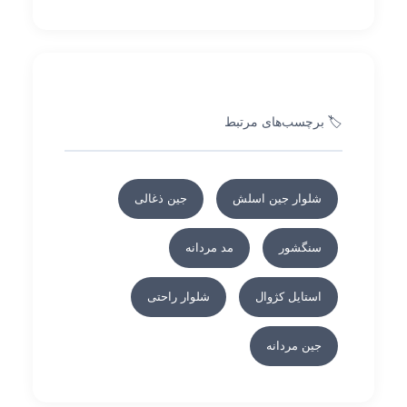
🏷️ برچسب‌های مرتبط
شلوار جین اسلش
جین ذغالی
سنگشور
مد مردانه
استایل کژوال
شلوار راحتی
جین مردانه