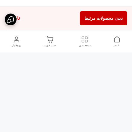
ناموجود
دیدن محصولات مرتبط
خانه
دسته‌بندی
سبد خرید
پروفایل
دسترسی سریع
راهنمای کامل ست کردن
استایل اولد مانی مردانه
شلوارک مردانه در سال
202۶
اورجینال دیلم پلاس +
رنگ سال 1405