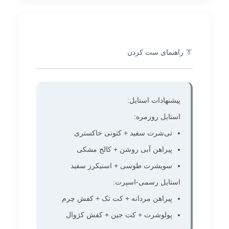
👔 راهنمای ست کردن
پیشنهادات استایل:
استایل روزمره:
تی‌شرت سفید + کتونی خاکستری
پیراهن آبی روشن + کالج مشکی
سویشرت طوسی + اسنیکرز سفید
استایل رسمی-اسپرت:
پیراهن مردانه + کت تک + کفش چرم
پولوشرت + کت جین + کفش کژوال