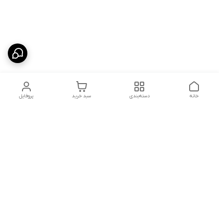
خانه
دسته‌بندی
سبد خرید
پروفایل
دسترسی سریع
شلوار بگ مردانه پارچه‌ای
استایل اولد مانی مردانه
راهنمای کامل ست کردن