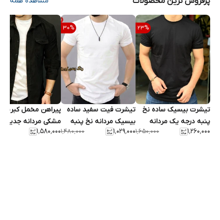
پرفروش ترین محصولات
مشاهده همه
30
%
23
%
تیشرت بیسیک ساده نخ
تیشرت فیت سفید ساده
پیراهن مخمل کبریتی 
پنبه درجه یک مردانه
بیسیک مردانه نخ پنبه
مشکی مردانه جدید ۱۴۰۵
۱٬۵۸۰٬۰۰۰
۱٬۰۲۹٬۰۰۰
۱٬۲۶۰٬۰۰۰
٬۰۰۰
۱٬۴۸۰٬۰۰۰
۱٬۶۵۰٬۰۰۰
-رنگ بندی کامل بهترین
اعلا slim fit - اورجینال
قیمت
دیلم