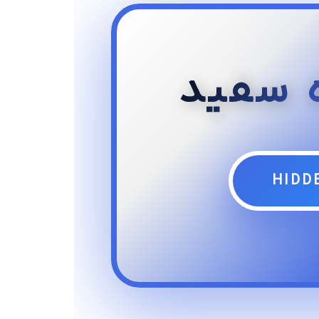
پرت
توانید
ه سفید
م
HIDD