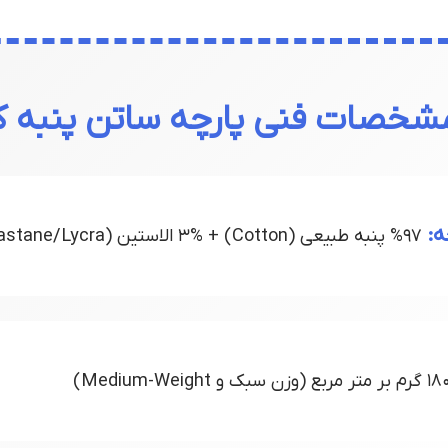
شخصات فنی پارچه ساتن پنبه
ه:
97% پنبه طبیعی (Cotton) + 3% الاستین (Elastane/Lycra)