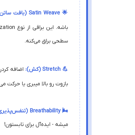
🌟 Satin Weave (بافت ساتن):
سطحی براق می‌کنه.
💪 Stretch (کش):
اضافه کردن 3-5% الاستین به پارچه باعث
بازوت رو بالا میبری یا حرکت می‌کنی، پار
🌬️ Breathability (تنفس‌پذیری):
میشه - ایده‌آل برای تابستون!