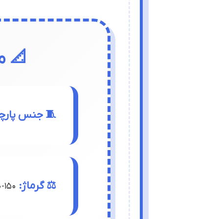
📐 م
🧵 جنس پارچ
⚖️ گرماژ:
150-180 گرم بر متر مربع (وزن سبک و Medium-Weight)