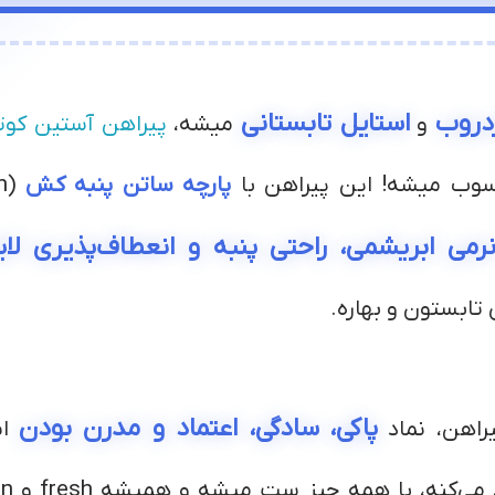
دروب
استایل تابستانی
و
میشه،
پیراهن آستین کوت
ب میشه! این پیراهن با
پارچه ساتن پنبه کش
رمی ابریشمی، راحتی پنبه و انعطاف‌پذیری لایک
 تابستون و بهاره.
پاکی، سادگی، اعتماد و مدرن بودن
راهن، نماد
اس
مه چیز ست میشه و همیشه fresh و clean به نظر میرسی! طراحی