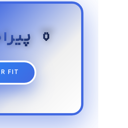
👔 پیرا
R FIT