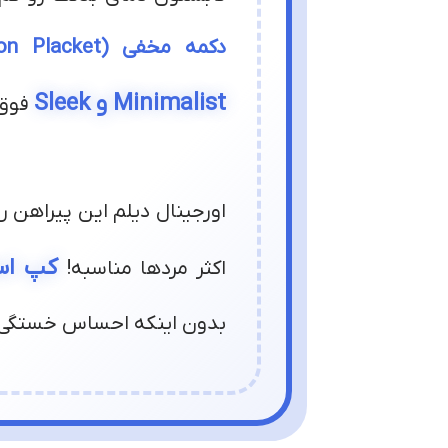
دکمه مخفی (Hidden Button Placket)
Minimalist و Sleek
فوق‌
اورجینال دیلم این پیراهن رو
کپ است
اکثر مردها مناسبه!
بدون اینکه احساس خستگی ی