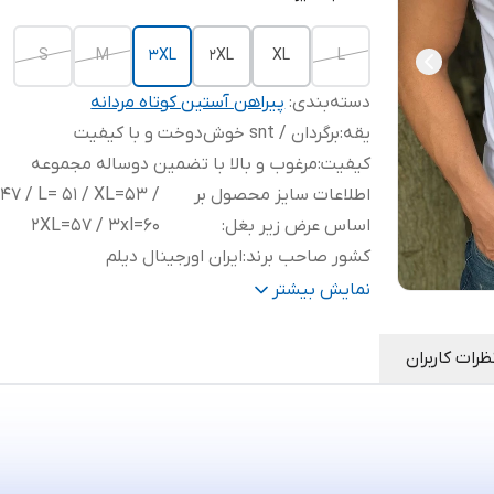
S
M
3XL
2XL
XL
L
دسته‌بندی
:
پیراهن آستین کوتاه مردانه
یقه
:
برگردان / snt خوش‌دوخت و با کیفیت
کیفیت
:
مرغوب و بالا با تضمین دوساله مجموعه
اطلاعات سایز محصول بر
7 / L= 51 / XL=53 /
اساس عرض زیر بغل
:
2XL=57 / 3xl=60
کشور صاحب برند
:
ایران اورجینال دیلم
شستشو
:
آب سرد یا ولرم
نمایش بیشتر
رنگ
:
سفید یخچالی
اتوخور
:
آسان و بسیار سریع
ظرات کاربران
تنخور
:
اسپرت و فیت/برش اروپایی منحصر مجموعه
اورجینال دیلم در کشور
سال تولید
:
۱۴۰4
پارچه
:
ساتن نخ پنبه با تار پود محکم لطیف و کشسان