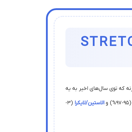
 ساتن پنبه کش (STRETCH
95-97) و
الاستین/لایکرا
(3-