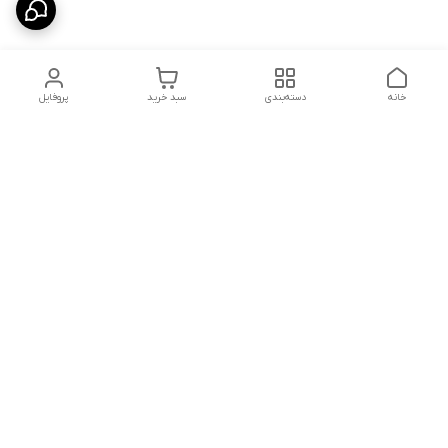
خانه
دسته‌بندی
سبد خرید
پروفایل
دسترسی سریع
شلوار بگ مردانه پارچه‌ای
استایل اولد مانی مردانه
راهنمای کامل ست کردن
اورجینال دیلم پلاس +
شلوارک مردانه در سال 202۶
بهترین تیپ اسپرت پسرانه
رنگ سال 1405
تجربه خرید از اورجینال
شرایط تعویض یا عودت