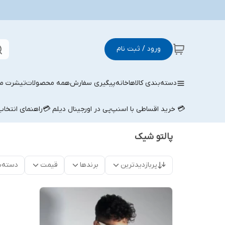
ورود / ثبت نام
دسته‌بندی کالاها
خانه
پیگیری سفارش
همه محصولات
تیشرت مر
💳 خرید اقساطی با اسنپ‌پی در اورجینال دیلم 💳
راهنمای انتخا
پالتو شیک
پربازدیدترین
برندها
قیمت
دسته‌ب