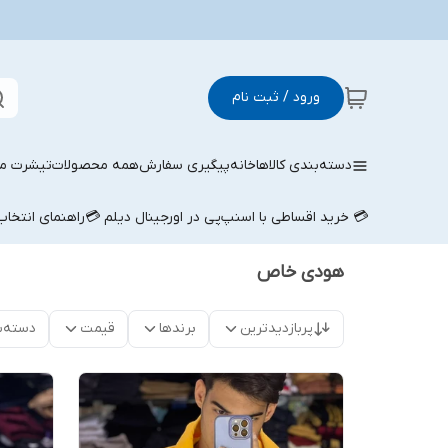
ورود / ثبت نام
دسته‌بندی کالاها
خانه
پیگیری سفارش
همه محصولات
تیشرت مر
💳 خرید اقساطی با اسنپ‌پی در اورجینال دیلم 💳
راهنمای انتخا
هودی خاص
پربازدیدترین
برندها
قیمت
دسته‌ب