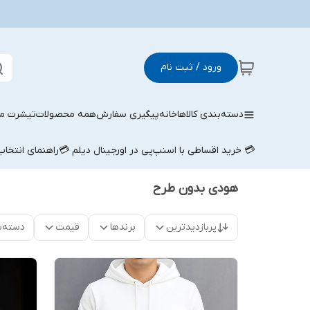
ورود / ثبت نام
دسته‌بندی کالاها
خانه
پیگیری سفارش
همه محصولات
تیشرت مر
💳 خرید اقساطی با اسنپ‌پی در اورجینال دیلم 💳
راهنمای انتخا
هودی بدون طرح
پربازدیدترین
برندها
قیمت
دسته‌ب