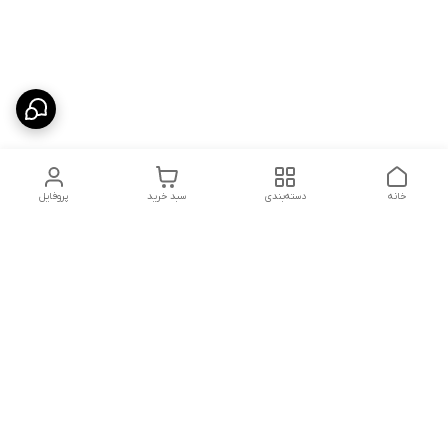
خانه
دسته‌بندی
سبد خرید
پروفایل
دسترسی سریع
شلوار بگ مردانه پارچه‌ای
استایل اولد مانی مردانه
راهنمای کامل ست کردن