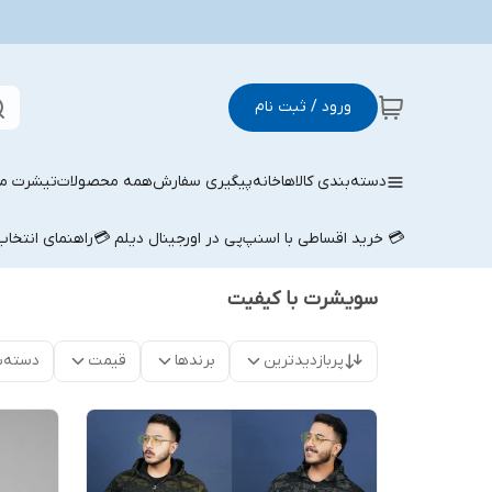
ورود / ثبت نام
دسته‌بندی کالاها
خانه
پیگیری سفارش
همه محصولات
تیشرت مر
💳 خرید اقساطی با اسنپ‌پی در اورجینال دیلم 💳
راهنمای انتخا
سویشرت با کیفیت
پربازدیدترین
برندها
قیمت
دسته‌ب