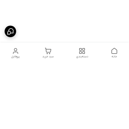
خانه
دسته‌بندی
سبد خرید
پروفایل
دسترسی سریع
شلوار بگ مردانه پارچه‌ای
استایل اولد مانی مردانه
راهنمای کامل ست کردن