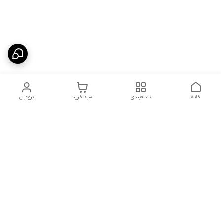
خانه
دسته‌بندی
سبد خرید
پروفایل
دسترسی سریع
شلوار بگ مردانه پارچه‌ای
استایل اولد مانی مردانه
راهنمای کامل ست کردن