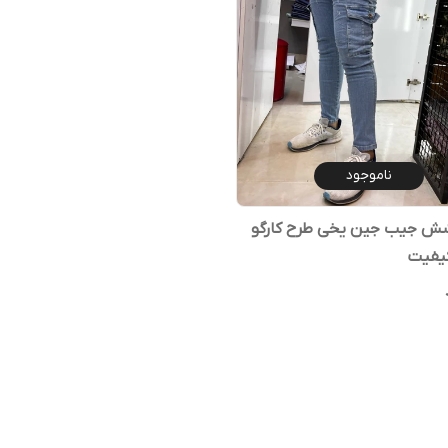
ناموجود
 جیب جین یخی طرح‌ کارگو
کیفیت