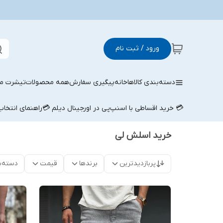
ورود / ثبت نام
دسته‌بندی کالاها
خانه
پیگیری سفارش
همه محصولات
تیشرت مر
💳 خرید اقساطی با اسنپ‌پی در اورجینال دیلم 💳
راهنمای انتخا
خرید اسلش لی
پربازدیدترین
برندها
قیمت
دسته‌ب