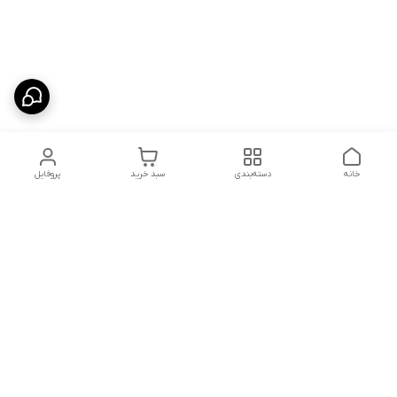
خانه
دسته‌بندی
سبد خرید
پروفایل
دسترسی سریع
شلوار بگ مردانه پارچه‌ای
استایل اولد مانی مردانه
راهنمای کامل ست کردن