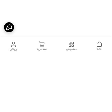
خانه
دسته‌بندی
سبد خرید
پروفایل
دسترسی سریع
شلوار بگ مردانه پارچه‌ای
استایل اولد مانی مردانه
راهنمای کامل ست کردن