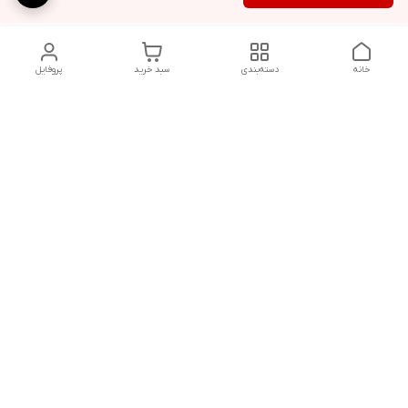
خانه
دسته‌بندی
سبد خرید
پروفایل
دسترسی سریع
شلوار بگ مردانه پارچه‌ای
استایل اولد مانی مردانه
راهنمای کامل ست کردن
اورجینال دیلم پلاس +
شلوارک مردانه در سال 202۶
بهترین تیپ اسپرت پسرانه
رنگ سال 1405
تجربه خرید از اورجینال
شرایط تعویض یا عودت
دیلم
سفارش