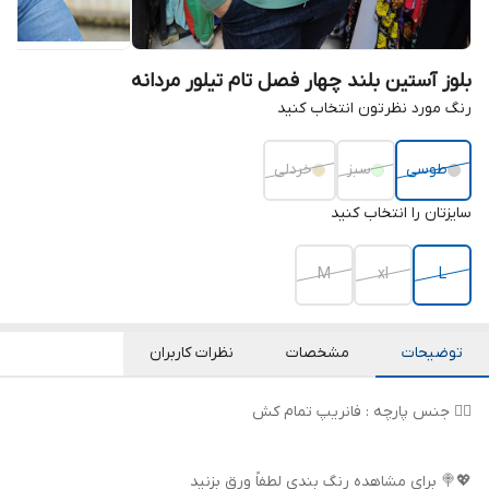
بلوز آستین بلند چهار فصل تام تیلور مردانه
رنگ مورد نظرتون انتخاب کنید
طوسی
سبز
خردلی
سایزتان را انتخاب کنید
M
xl
L
توضیحات
مشخصات
نظرات کاربران
👌🏻 جنس پارچه : فانریپ تمام کش
💖🍭 برای مشاهده رنگ بندی لطفاً ورق بزنید