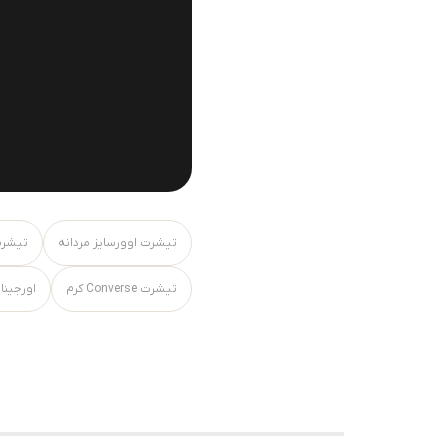
تیشرت اوورسایز مردانه
تیشرت
تیشرت Converse کرم
اورجینا