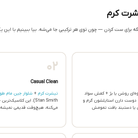
ه برای ست کردن — چون توی هر ترکیبی جا می‌شه. بیا ببینیم با این یک
02
Casual Clean
‌ای روشن یا بژ + کفش سواد
تیشرت کرم
+
شلوار جین مام ط
 دوست دارن استایلشون گرم و
Stan Smith). این کلاسیک
 یا دستبند بافت تمومش
می‌کنه، هیچ‌وقت قدیمی نمیشه.