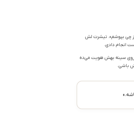
روز چی بپوشم». تیشرت لش
ه خیلی تنگه نه خیلی گشاد — دقیقاً جایی که باید باشه. لوگوی مینیمال Converse روی سینه بهش هویت می‌ده
ش باشی.
شه.»