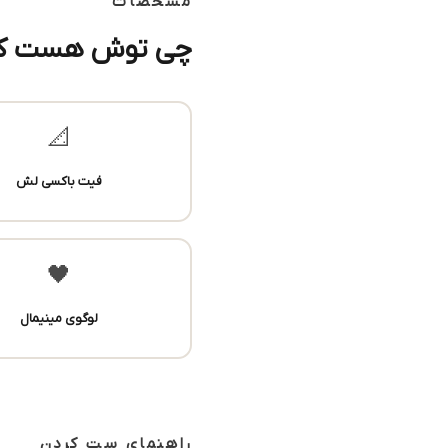
مشخصات
چی توش هست که 
📐
فیت باکسی لش
🖤
لوگوی مینیمال
راهنمای ست کردن