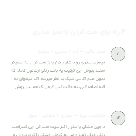
۴ راه برای ست کردن با سبز سدری
ست خاکی — کرم + سدری + سفید
۰۱
تیشرت سدری رو با شلوار کرم یا بژ ست کن و یه اسنیکر
سفید بپوش. این ترکیب یه پالت رنگی ارث‌تون کامله که
بدون هیچ تلاشی شیک به نظر میرسه. اگه میخوای یه
لایه اضافه کنی، یه جاکت کتان کرم رنگ هم بذار روش.
کنتراست تیره — سدری + مشکی + سول
۰۲
با جین مشکی یا شلوار آنتراسیت ست کن. این کنتراست
رنگی خیلی تمیز و مدرنه. کتونی مشکی یا گری بپوش و