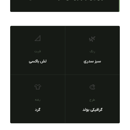
📐
🌿
رنگ
فیت
سبز سدری
لش باکسی
👕
🎨
طرح
یقه
گرافیکی بولد
گرد