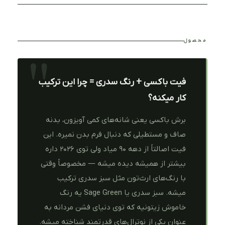
محصول
فیت باکسی + رنگ سدری = چرا این ترکیب
کار میکنه؟
برش باکسی یعنی شانه‌های کمی آویزون، بدنه
صاف و مستطیلی که دنبال فرم بدن نمیره. این
فیت اصالتاً از دهه ۹۰ میاد ولی توی ۲۰۲۶ داره
بیشتر از همیشه دیده میشه — مخصوصاً وقتی
با رنگ‌های ارث‌تون مثل سبز سدری ترکیب
میشه. سبز سدری یا Sage Green یه رنگ
خاموش زیتونیه که توی دنیای فشن مردانه به
عنوان یکی از نوترال‌های قدرتمند شناخته میشه.