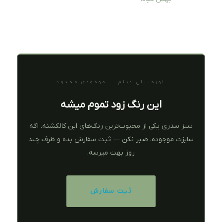
اورجینال دیلم — موجودی محدود
این رنگ زود تموم میشه
سبز سدری یکی از محبوب‌ترین رنگ‌های این کالکشنه. اگه
سایزت موجوده، صبر نکن — ثبت سفارش بده و ظرف چند
روز بهت میرسه.
ثبت سفارش