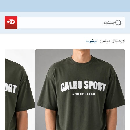
جستجو
اورجینال دیلم
تیشرت