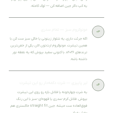
یه کپ داکر جین اضافه کن — لوک کامله.
مونوکروم سبز — تمام سدری
۰۳
اگه جرئت داری، یه شلوار زیتونی یا خاکی سبز ست کن با
همین تیشرت. مونوکروم ارث‌تون الان یکی از خفن‌ترین
ترندهای ۲۰۲۶ه. با کتونی سفید بپوش که یه نقطه نور
داشته باشه.
لیر پاییزی — شرت دکمه‌دار رو این تیشرت
۰۴
یه شرت چهارخونه یا فلانل بازه رو روی این تیشرت
بپوش. فلانل کرم-سدری یا قهوه‌ای-سبز با این رنگ
فوق‌العاده ست میشه. جین straight fit خاکستری هم
بهش میاد.