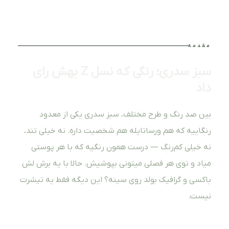
مقدمه
سبز سدری؛ رنگی که نسل Z بهش رای
داد
بین صد رنگ و طرح مختلف، سبز سدری یکی از معدود
رنگاییه که هم ورساتایله هم شخصیت داره. نه خیلی تند،
نه خیلی کم‌رنگ — درست همون رنگیه که با هر پوستی
میاد و توی هر فصلی میتونی بپوشیش. حالا با یه برش لش
باکسی و گرافیک بولد روی سینه؟ این دیگه فقط یه تیشرت
نیست.