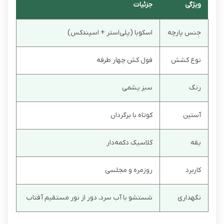
ویژگی
جزئیات
جنس پارچه
اسکوبا (پلی‌استر + اسپندکس)
نوع کشش
فول کش چهار طرفه
رنگ
سبز یشمی
آستین
کوتاه با برگردان
یقه
کلاسیک دکمه‌دار
کاربرد
روزمره و مجلسی
نگهداری
شستشو با آب سرد، دور از نور مستقیم آفتاب