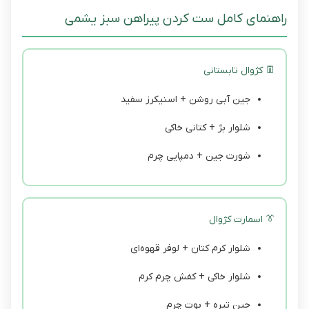
راهنمای کامل ست کردن پیراهن سبز یشمی
👖 کژوال تابستانی
جین آبی روشن + اسنیکرز سفید
شلوار بژ + کتانی خاکی
شورت جین + دمپایی چرم
👔 اسمارت کژوال
شلوار کرم کتان + لوفر قهوه‌ای
شلوار خاکی + کفش چرم کرم
جین تیره + بوت چرم