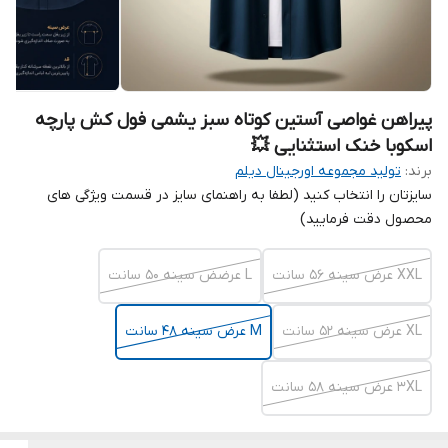
پیراهن غواصی آستین کوتاه سبز یشمی فول کش پارچه
اسکوبا خنک استثنایی 💥
برند:
تولید مجموعه اورجینال دیلم
سایزتان را انتخاب کنید (لطفا به راهنمای سایز در قسمت ویژگی های
محصول دقت فرمایید)
XXL عرض سینه ۵۶ سانت
L عرضض سینه ۵۰ سانت
XL عرض سینه ۵۲ سانت
M عرض سینه ۴۸ سانت
3XL عرض سینه ۵۸ سانت