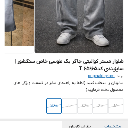
شلوار مستر کوالیتی جاگر بگ طوسی خاص سنگشور |
سایزبندی کدT 65965
برند:
originaldeylam
سایزتان را انتخاب کنید (لطفا به راهنمای سایز در قسمت ویژگی های
محصول دقت فرمایید)
3XL
L
XXL
XL
M
مشخصات
نظرات کاربران