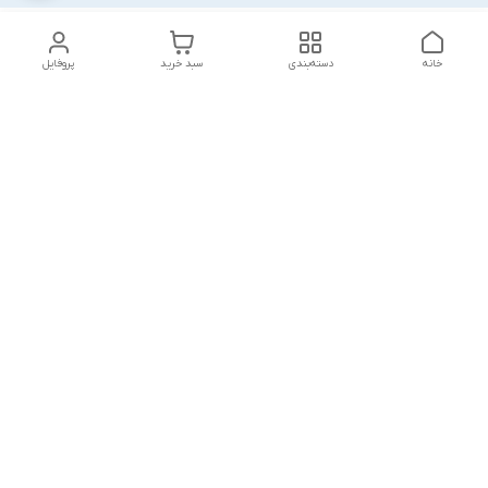
خانه
دسته‌بندی
سبد خرید
پروفایل
دسترسی سریع
شلوار بگ مردانه پارچه‌ای
استایل اولد مانی مردانه
راهنمای کامل ست کردن
اورجینال دیلم پلاس +
شلوارک مردانه در سال 202۶
بهترین تیپ اسپرت پسرانه
رنگ سال 1405
تجربه خرید از اورجینال
شرایط تعویض یا عودت
دیلم
سفارش