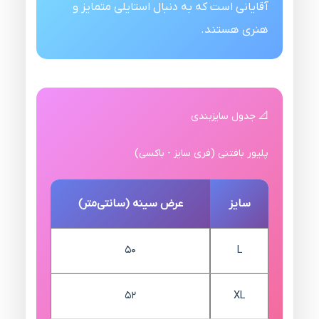
آقایانی است که به دنبال استایلی متمایز و
هنری هستند.
📐 جدول سایزبندی
پلیور بافتنی (فری سایز - باکسی)
سایز
عرض سینه (سانتی‌متر)
50
L
52
XL