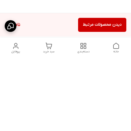
دیدن محصولات مرتبط
ناموجود
خانه
دسته‌بندی
سبد خرید
پروفایل
دسترسی سریع
شلوار بگ مردانه پارچه‌ای
استایل اولد مانی مردانه
راهنمای کامل ست کردن
اورجینال دیلم پلاس +
شلوارک مردانه در سال 202۶