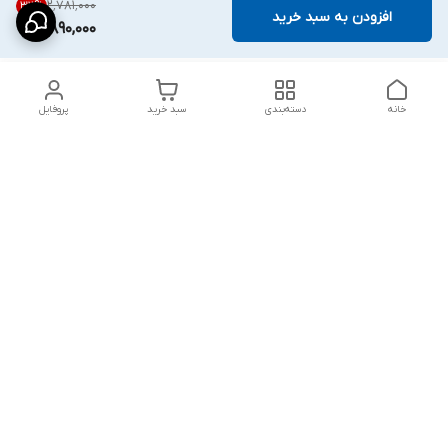
۲٬۷۸۱٬۰۰۰
32
%
افزودن به سبد خرید
1,890,000
خانه
دسته‌بندی
سبد خرید
پروفایل
دسترسی سریع
شلوار بگ مردانه پارچه‌ای
استایل اولد مانی مردانه
راهنمای کامل ست کردن
اورجینال دیلم پلاس +
شلوارک مردانه در سال 202۶
بهترین تیپ اسپرت پسرانه
رنگ سال 1405
تجربه خرید از اورجینال