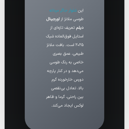
این
شلوار جاگر مردانه
طوسی ملانژ از
اورجینال
دیلم
تعریف تازه‌ای از
استایل فوق‌العاده شیک
۲۰۲۵ است. بافت ملانژ
طبیعی، عمق بصری
خاصی به رنگ طوسی
می‌دهد و در کنار پارچه
دورس خارخورده گرم
بالا، تعادل بی‌نقصی
بین راحتی، گرما و ظاهر
لوکس ایجاد می‌کند.