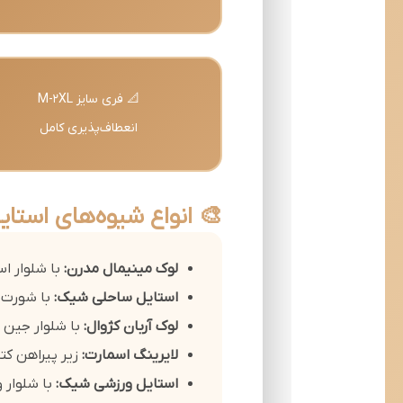
📐 فری سایز M-2XL
انعطاف‌پذیری کامل
🎨 انواع شیوه‌های استای
لوک مینیمال مدرن:
با شلوار 
استایل ساحلی شیک:
با شورت ل
لوک آربان کژوال:
با شلوار جین 
لایرینگ اسمارت:
زیر پیراهن کت
استایل ورزشی شیک:
با شلوار 