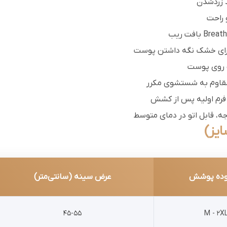
د زردشدن
 روی پوست
قاوم به شستشوی مکرر
فرم اولیه پس از کشش
ایز)
ده پوشش
عرض سینه (سانتی‌متر)
45-55
M - 2X