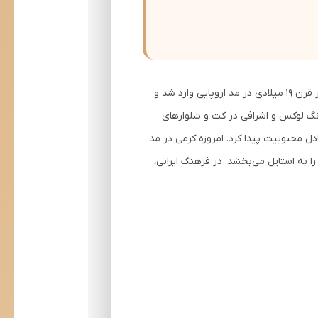
رنگ کرمی یا Cream از واژه فرانسوی "crème" (خامه) گرفته شده و نمایانگر رنگ طبیعی خامه شیر است. این رنگ از اواخر قرن 19 میلادی در مد اروپایی وارد شد و
د در لباس‌های تابستانه و کژوال شناخته شد. در دهه 1920، کرم به عنوان رنگ لوکس و اشرافی در کت و شلوارهای
 به عنوان رنگی آرام و متعادل محبوبیت پیدا کرد. امروزه کرمی در مد
و پیچیدگی را به استایل می‌بخشد. در فرهنگ ایرانی،