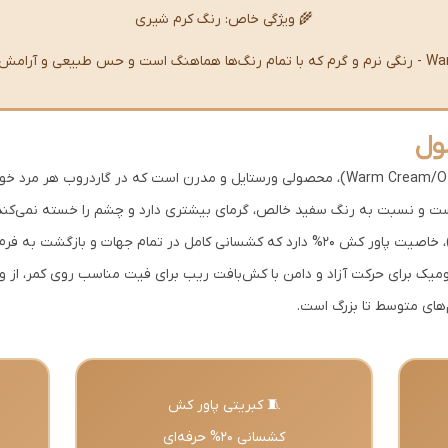
🌾 ویژگی خاص: رنگ کرم شیری
طبیعی و آرامش‌بخش دارد
ول
این تنک تاپ با رنگ کرمی شیری (Warm Cream/Off-White)، محصولی ورستایل و مدرن است که د
است و نسبت به رنگ سفید خالص، گرمای بیشتری دارد و چشم را خسته نمی‌کند.
عمودی منظم (Fine Vertical Ribbed Knit)، خاصیت پاور کش 20% دارد که کشسانی کامل در ت
اتومیک برای حرکت آزاد و دامن با کش‌بافت ریب برای فیت مناسب روی کمر، از
🧵 کبریتی پاور کش
کشسانی 20% حرفه‌ای