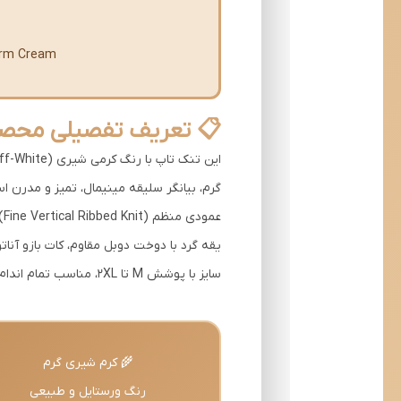
Warm Cream - رنگی نرم و گرم که با تمام رنگ‌ها هماهنگ است و حس 
📋 تعریف تفصیلی محص
گرم، بیانگر سلیقه مینیمال، تمیز و مدرن 
یقه گرد با دوخت دوبل مقاوم، کات بازو آن
سایز با پوشش M تا 2XL، مناسب تمام اندام‌های متوسط تا بزرگ است.
🌾 کرم شیری گرم
رنگ ورستایل و طبیعی