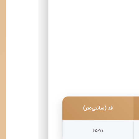
قد (سانتی‌متر)
65-70