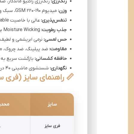
رنگ‌رزی:
رنگ‌رزی راکتیو ماندگار، ض
وزن:
میدیوم 190-220 GSM، سبک و راحت
تنفس‌پذیری:
عالی با خاصیت Breathable بافت ریب
جذب رطوبت:
Moisture Wicking برای خشک نگه داشتن پوست
حس لمسی:
نرمی ابریشمی و لطیف
مقاومت:
ضد پیلینگ، ضد چروک، م
حافظه کشسانی:
بازگشت سریع به 
نگهداری:
شستشوی ماشینی 40 درجه، قابل اتو در دمای متوسط
📏 راهنمای سایز (فری س
سایز
محدو
فری سایز
L