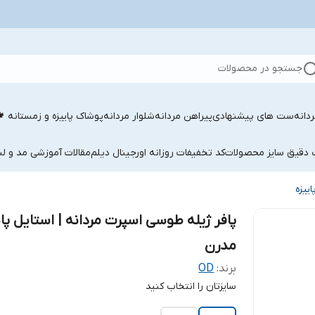
جستجو در محصولات
دانه
ست های پیشنهادی
پیراهن مردانه
شلوار مردانه
پوشاک پاییزه و زمستانه 
ب دقیق سایز محصولات
کد تخفیفات روزانه اورجینال دیلم
مقالات آموزشی مد و لب
ییزه
پافر ژیله طوسی اسپرت مردانه | استایل پای
مدرن
برند:
OD
سایزتان را انتخاب کنید