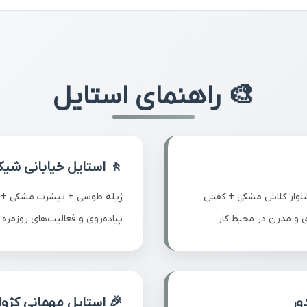
🎨 راهنمای استایل
 استایل خیابانی شیک
جین آبی + اسنیکر سفید برای
پافر طوسی + پیراهن سف
ی روزمره با ظاهری جوان و پویا.
چرم قهوه‌ای برای ظاهر
 استایل مهمانی کژوال
🏔