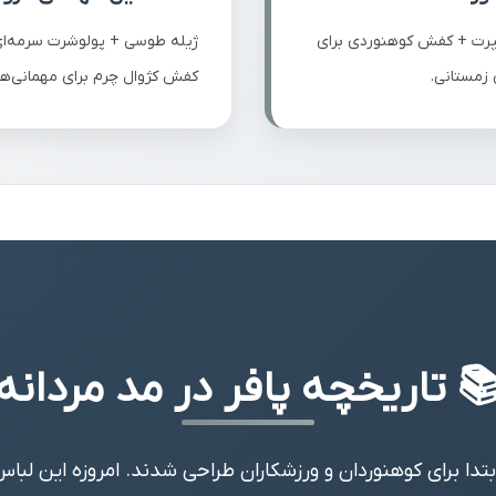
سپرت + کفش کوهنوردی برای
ژیله طوسی + پولوشرت سرمه‌ای 
 زمستانی.
کفش کژوال چرم برای مهمانی‌ه
 تاریخچه پافر در مد مردانه
فر ژیله‌ها در دهه ۱۹۷۰ ابتدا برای کوهنوردان و ورزشکاران طراحی شدند. امروزه ا