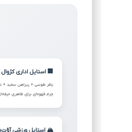
🏢 استایل اداری کژوال
پافر طوسی + پیراهن سفید + 
چرم قهوه‌ای برای ظاهری حرفه‌ا
🏔️ استایل ورزشی آؤت‌د