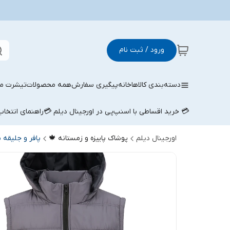
ورود / ثبت نام
دسته‌بندی کالاها
خانه
پیگیری سفارش
همه محصولات
تیشرت مر
💳 خرید اقساطی با اسنپ‌پی در اورجینال دیلم 💳
راهنمای انتخا
اورجینال دیلم
پوشاک پاییزه و زمستانه 🍁
پافر و جلیقه پا