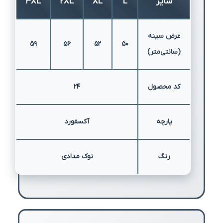
سایز
L
XL
2XL
3XL
عرض سینه
59
56
52
50
(سانتی‌متر)
کد محصول
۲۴
پارچه
آکسفورد
رنگ
نوک مدادی