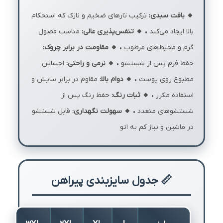
🔸 بافت سبدی:
ترکیب تارهای ضخیم و نازک که استحکام
بالا ایجاد می‌کند •
🔸 تنفس‌پذیری عالی:
مناسب فصول
گرم و محیط‌های مرطوب •
🔸 مقاومت در برابر چروک:
حفظ فرم پس از شستشو •
🔸 نرمی و راحتی:
احساس
مطبوع روی پوست •
🔸 دوام بالا:
مقاوم در برابر سایش و
استفاده مکرر •
🔸 ثبات رنگ:
حفظ رنگ پس از
شستشوهای متعدد •
🔸 سهولت نگهداری:
قابل شستشو
در ماشین و نیاز کم به اتو
📏 جدول سایزبندی پیراهن