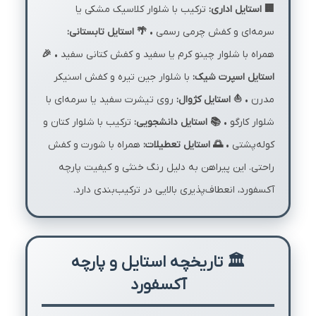
🏢 استایل اداری:
ترکیب با شلوار کلاسیک مشکی یا
سرمه‌ای و کفش چرمی رسمی •
🌴 استایل تابستانی:
همراه با شلوار چینو کرم یا سفید و کفش کتانی سفید •
🎉
استایل اسپرت شیک:
با شلوار جین تیره و کفش اسنیکر
مدرن •
⛵ استایل کژوال:
روی تیشرت سفید یا سرمه‌ای با
شلوار کارگو •
📚 استایل دانشجویی:
ترکیب با شلوار کتان و
کوله‌پشتی •
🌅 استایل تعطیلات:
همراه با شورت و کفش
راحتی. این پیراهن به دلیل رنگ خنثی و کیفیت پارچه
آکسفورد، انعطاف‌پذیری بالایی در ترکیب‌بندی دارد.
🏛️ تاریخچه استایل و پارچه
آکسفورد