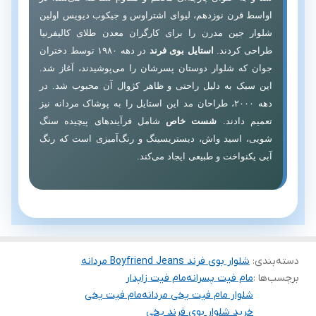
اواسط قرن نوزدهم، لیوای اشتراوس و جیکوب دیویس اولین
شلوار جین مدرن را برای کارگران معدن طلای کالیفرنیا
طراحی کردند.
استایل بوی فرند
در دهه ۱۹۸۰ توسط دختران
جوان که شلوار دوستان پسرشان را می‌پوشیدند، آغاز شد.
این سبک به دلیل راحتی و ظاهر کژوال آن محبوب شد. در
دهه ۲۰۰۰، طراحان مد این استایل را به پوشاک مردانه نیز
تعمیم دادند.
شست خاص
شامل فرآیندهای پیچیده سنگ
شویی، اسید واش، دیستریسینگ و رنگ‌آمیزی است که رنگ
آبی یکنواخت و طبیعی ایجاد می‌کند.
دسته‌بندی
:
شلوار بوی فرند Boyfriend Jeans مردانه
برچسب‌ها :
مام فیت پسرانه
مام فیت زاپدار
شلوار مام فیت یخی مردانه
مام فیت یخی
خرید شلوار بوی فرند یخی