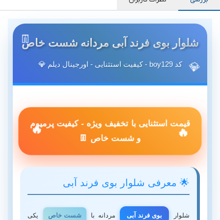
شلوار بوی فرند آبی مردانه شست خاص
کد boy129 - کیفیت استثنایی - اورجینال دیلم 💎
قیمت استثنایی با تخفیف ویژه - کیفیت پرمیوم
و شست خاص 👖
🌟 معرفی شلوار بوی فرند آبی
شلوار
بوی فرند آبی
مردانه با
شست خاص
یکی