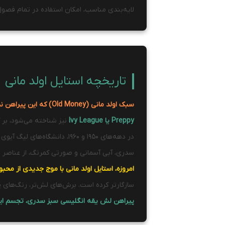
لایه‌بندی مناسب، امکان استفاده در تمام فصول 
تاریخچه استایل اولد مانی
سبک اولد مانی (Old Money) که این پیراهن نماینده آن است
Preppy یا Ivy League
نیز شناخته می‌شود، بر ک
در دهه‌های 1950 و 1960، دا
سدری، آبی آسمانی و صورتی کمرنگ، از عناصر ا
امروزه، استایل اولد مانی با موج جدیدی از م
سازگارتر کرده است. برش‌های لش‌تر، رنگ‌های 
پیراهن لش یقه انگلیسی سبز سدری، تجسم این 