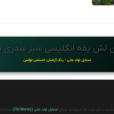
ن لش یقه انگلیسی سبز سدری مر
استایل اولد مانی - رنگ آرامش، احساس لوکس
جسم سبکی است که امروزه به عنوان
استایل اولد مانی (Old Money)
شناخته م