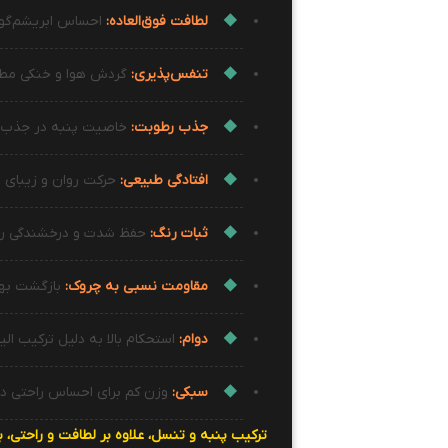
لطافت فوق‌العاده:
احساس ابریشم‌گو
تنفس‌پذیری:
گردش هوا و خنکی مطل
جذب رطوبت:
خاصیت پنبه در جذب 
افتادگی طبیعی:
حرکت روان و زیبای پ
ثبات رنگ:
حفظ شدت و درخشندگی ر
مقاومت نسبی به چروک:
بازگشت بهتر
دوام:
استحکام بالا به دلیل ترکیب ال
سبکی:
وزن کم برای احساس راحتی در
ترکیب پنبه و تنسل، علاوه بر لطافت و راحتی،