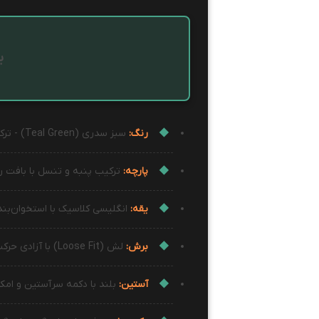
یقه
رنگ:
سبز سدری (Teal Green) - ترکیبی از آبی و سبز با ته‌رنگی آرامش‌بخش
پارچه:
ترکیب پنبه و تنسل با بافت ر
یقه:
انگلیسی کلاسیک با استخوان‌بن
برش:
لش (Loose Fit) با آزادی حرکت بیشتر در ناحیه سینه و کمر
آستین:
بلند با دکمه سرآستین و امکا