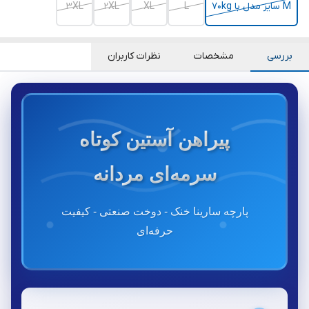
M سایز مدل با 70kg
L
XL
2XL
3XL
بررسی
مشخصات
نظرات کاربران
پیراهن آستین کوتاه
سرمه‌ای مردانه
پارچه سارینا خنک - دوخت صنعتی - کیفیت
حرفه‌ای