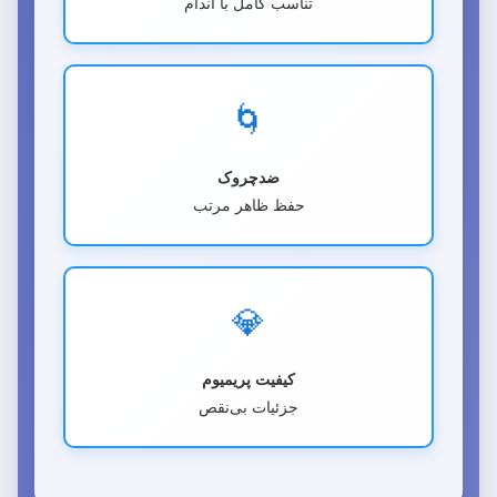
تناسب کامل با اندام
🌀
ضدچروک
حفظ ظاهر مرتب
💎
کیفیت پریمیوم
جزئیات بی‌نقص