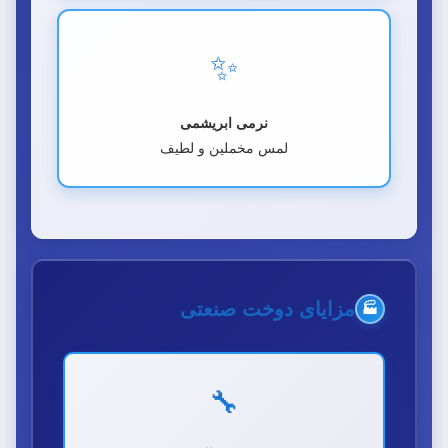
✨
نرمی ابریشمی
لمس مخملین و لطیف
مزایای دوخت صنعتی
🏭
🔧