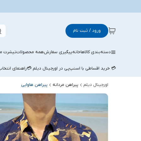
ورود / ثبت نام
دسته‌بندی کالاها
خانه
پیگیری سفارش
همه محصولات
تیشرت مر
💳 خرید اقساطی با اسنپ‌پی در اورجینال دیلم 💳
راهنمای انتخا
اورجینال دیلم
پیراهن مردانه
پیراهن هاوایی