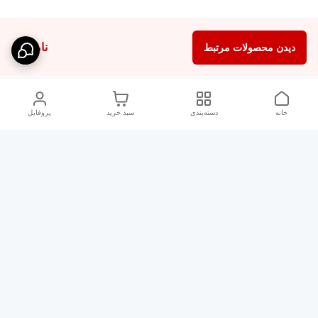
ناموجود
دیدن محصولات مرتبط
خانه
دسته‌بندی
سبد خرید
پروفایل
دسترسی سریع
شلوار بگ مردانه پارچه‌ای
استایل اولد مانی مردانه
راهنمای کامل ست کردن
اورجینال دیلم پلاس +
شلوارک مردانه در سال