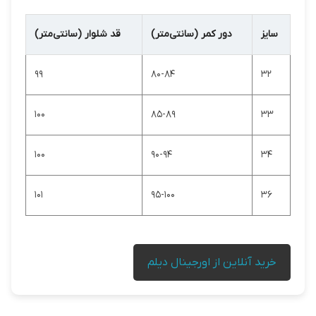
سایز
دور کمر (سانتی‌متر)
قد شلوار (سانتی‌متر)
99
80-84
32
100
85-89
33
100
90-94
34
101
95-100
36
خرید آنلاین از اورجینال دیلم