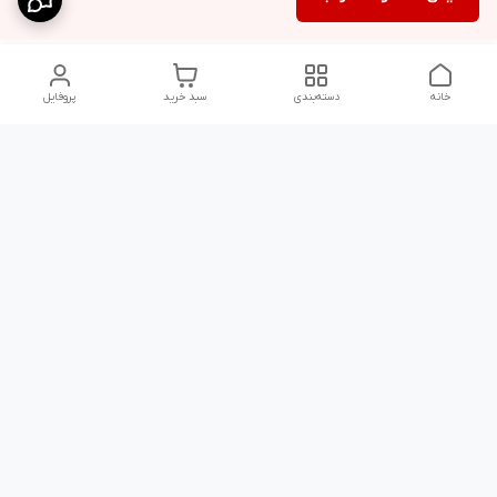
خانه
دسته‌بندی
سبد خرید
پروفایل
دسترسی سریع
شلوار بگ مردانه پارچه‌ای
استایل اولد مانی مردانه
راهنمای کامل ست کردن
اورجینال دیلم پلاس +
شلوارک مردانه در سال 202۶
بهترین تیپ اسپرت پسرانه
رنگ سال 1405
تجربه خرید از اورجینال
شرایط تعویض یا عودت
دیلم