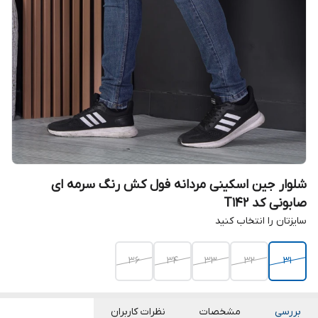
شلوار جین اسکینی مردانه فول کش رنگ سرمه ای
صابونی کد T142
سایزتان را انتخاب کنید
36
34
33
32
31
بررسی
مشخصات
نظرات کاربران