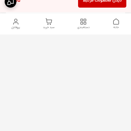
دیدن محصولات مرتبط
ناموجود
خانه
دسته‌بندی
سبد خرید
پروفایل
دسترسی سریع
شلوار بگ مردانه پارچه‌ای
استایل اولد مانی مردانه
راهنمای کامل ست کردن
اورجینال دیلم پلاس +
شلوارک مردانه در سال 202۶