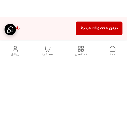
دیدن محصولات مرتبط
ناموجود
خانه
دسته‌بندی
سبد خرید
پروفایل
دسترسی سریع
شلوار بگ مردانه پارچه‌ای
استایل اولد مانی مردانه
راهنمای کامل ست کردن
اورجینال دیلم پلاس +