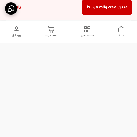
دیدن محصولات مرتبط
ناموجود
خانه
دسته‌بندی
سبد خرید
پروفایل
دسترسی سریع
استایل اولد مانی
کردن شلوار بگ مردانه
مردانه
پارچه‌ای
راهنمای کامل ست
اورجینال دیلم پلاس +
کردن شلوارک مردانه
بهترین تیپ اسپرت
در سال 202۶