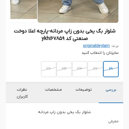
شلوار بگ یخی بدون زاپ مردانه-پارچه اعلا دوخت
صنعتی کد ykhi67859
برند:
originaldeylam
سایزتان را انتخاب کنید
36
34
33
32
31
بررسی
توضیحات
مشخصات
نظرات
کاربران
شلوار بگ یخی بدون زاپ مردانه
معرفی