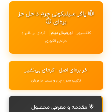
🧥 پافر سیلیکونی چرم داخل خز
بره‌ای 🧥
کلکسیون
اورجینال دیلم
- گرمای بی‌نظیر و
طراحی لاکچری
خز بره‌ای اصل - گرمای بی‌نظیر
ترکیب مدرن چرم و سنت خز بره‌ای
🌟 مقدمه و معرفی محصول