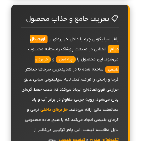
📋 تعریف جامع و جذاب محصول
پافر سیلیکونی چرم با داخل خز بره‌ای از
اورجینال
دیلم
انقلابی در صنعت پوشاک زمستانه محسوب
می‌شود. این محصول با
و
چرم اصل
خز بره‌ای
ساخته شده تا در شدیدترین سرماها حداکثر
طبیعی
گرما و راحتی را فراهم کند. لایه سیلیکونی میانی عایق
حرارتی فوق‌العاده‌ای ایجاد می‌کند که باعث حفظ گرمای
بدن می‌شود. رویه چرمی مقاوم در برابر آب و باد
محافظت عالی ارائه می‌دهد.
خز بره‌ای داخلی
نرمی و
گرمای طبیعی ایجاد می‌کند که با هیچ ماده مصنوعی
قابل مقایسه نیست. این پافر ترکیبی بی‌نظیر از
تکنولوژی مدرن
و
کیفیت طبیعی
است.