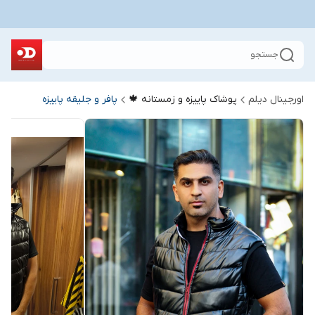
جستجو
اورجینال دیلم
پوشاک پاییزه و زمستانه 🍁
پافر و جلیقه پاییزه