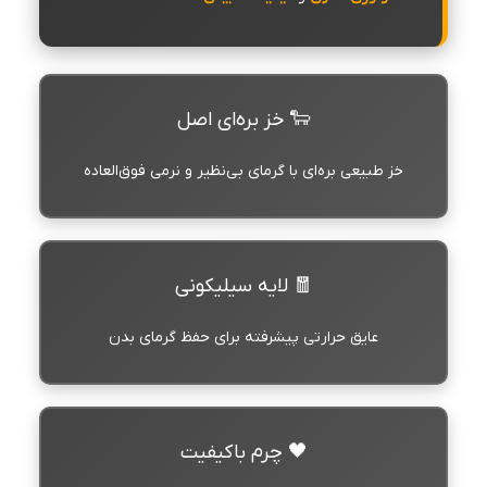
🐑 خز بره‌ای اصل
خز طبیعی بره‌ای با گرمای بی‌نظیر و نرمی فوق‌العاده
🧧 لایه سیلیکونی
عایق حرارتی پیشرفته برای حفظ گرمای بدن
🖤 چرم باکیفیت