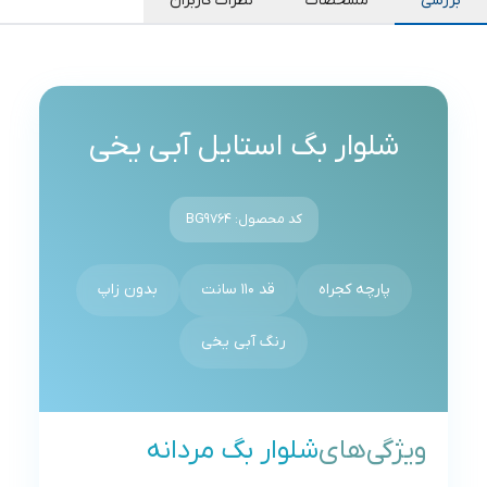
بررسی
مشخصات
نظرات کاربران
شلوار بگ استایل آبی یخی
کد محصول: BG9764
پارچه کجراه
قد 110 سانت
بدون زاپ
رنگ آبی یخی
ویژگی‌های
شلوار بگ مردانه