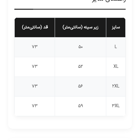
سایز
زیر سینه (سانتی‌متر)
قد (سانتی‌متر)
73
50
L
73
52
XL
73
56
2XL
73
59
3XL