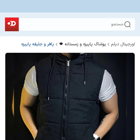
جستجو
اورجینال دیلم
پوشاک پاییزه و زمستانه 🍁
پافر و جلیقه پاییزه