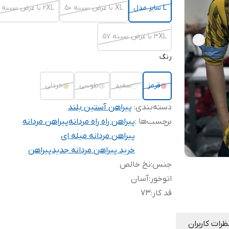
L سایز مدل
XL با عرض سینه ۵۰
2XL با عرض سینه ۵۴
3XL با عرض سینه ۵۷
رنگ
قرمز
سفید
طوسی
خردلی
دسته‌بندی
:
پیراهن آستین بلند
برچسب‌ها :
پیراهن راه راه مردانه
پیراهن مردانه
پیراهن مردانه میله ای
خرید پیراهن مردانه جدید
پیراهن
جنس
:
نخ خالص
اتوخور
:
آسان
قد کار
:
73
ظرات کاربران