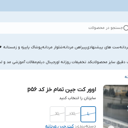
جستجو در محصولات
دانه
ست های پیشنهادی
پیراهن مردانه
شلوار مردانه
پوشاک پاییزه و زمستانه 
ب دقیق سایز محصولات
کد تخفیفات روزانه اورجینال دیلم
مقالات آموزشی مد و لب
ه
اوور کت جین تمام خز کد p56
سایزتان را انتخاب کنید
XL
2XL
L
دسته‌بندی
:
کت جین مردانه