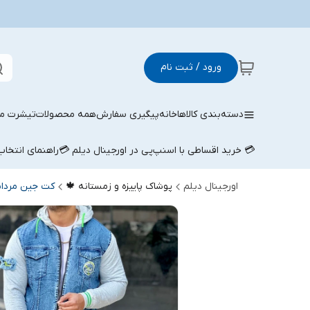
ورود / ثبت نام
دسته‌بندی کالاها
خانه
پیگیری سفارش
همه محصولات
تیشرت مر
💳 خرید اقساطی با اسنپ‌پی در اورجینال دیلم 💳
راهنمای انتخا
اورجینال دیلم
پوشاک پاییزه و زمستانه 🍁
کت جین مردان